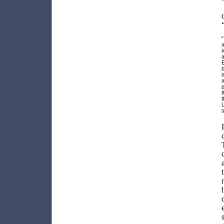
“
i
E
b
i
a
p
t
s